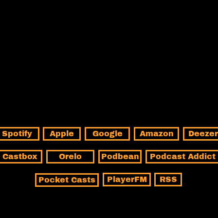
CIENCIASUJA@GMAIL.COM
Spotify
Apple
Google
Amazon
Deezer
Castbox
Orelo
Podbean
Podcast Addict
PlayerFM
RSS
Pocket Casts