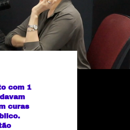
to com 1
ordavam
em curas
blico.
tão