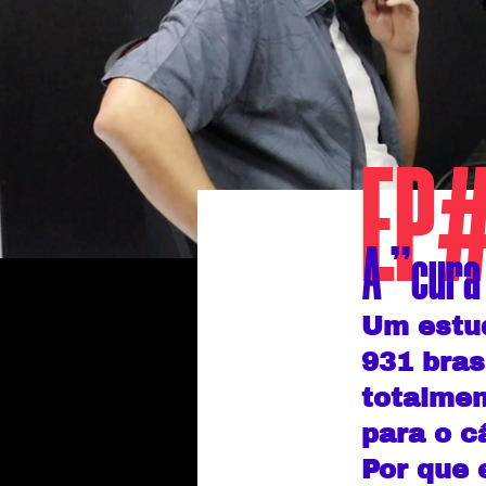
EP
A "cura
Um estud
931 bras
totalmen
para o c
Por que 