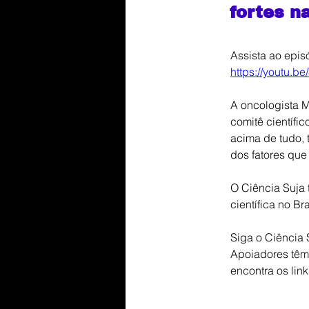
fortes n
Assista ao epis
https://youtu.be
A oncologista M
comitê científi
acima de tudo, 
dos fatores que
O Ciência Suja 
científica no Bra
Siga o Ciência 
Apoiadores têm 
encontra os link