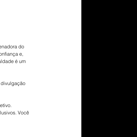
enadora do 
nfiança e, 
ualdade é um 
a divulgação 
tivo. 
lusivos. Você 