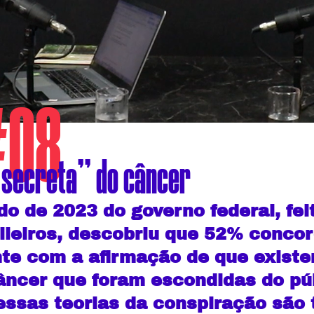
#08
 secreta" do câncer
o de 2023 do governo federal, fei
ileiros, descobriu que 52% conc
te com a afirmação de que exist
âncer que foram escondidas do pú
essas teorias da conspiração são 