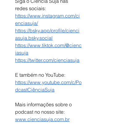
Siga o Ciência Suja nas 
redes sociais:
https://www.instagram.com/ci
enciasuja/
https://bsky.app/profile/cienci
asuja.bsky.social
https://www.tiktok.com/@cienc
iasuja
https://twitter.com/cienciasuja
E também no YouTube:
https://www.youtube.com/c/Po
dcastCiênciaSuja
Mais informações sobre o 
podcast no nosso site: 
www.cienciasuja.com.br