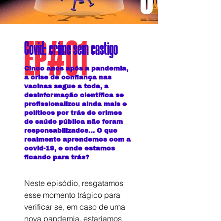
EP#01
Covid: crime sem castigo
Cinco anos após a pandemia,
a crise de confiança nas
vacinas segue a toda, a
desinformação científica se
profissionalizou ainda mais e
políticos por trás de crimes
de saúde pública não foram
responsabilizados… O que
realmente aprendemos com a
covid-19, e onde estamos
ficando para trás?
Neste episódio, resgatamos 
esse momento trágico para 
verificar se, em caso de uma 
nova pandemia, estaríamos 