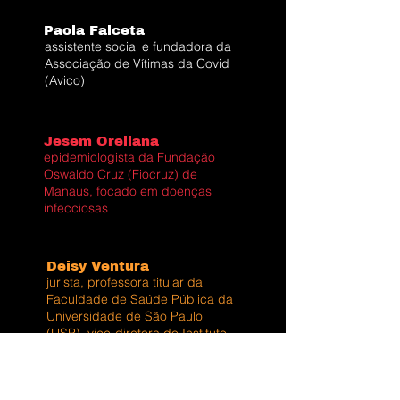
Paola Falceta
assistente social e fundadora da
Associação de Vítimas da Covid
(Avico)
Jesem Orellana
epidemiologista da Fundação
Oswaldo Cruz (Fiocruz) de
Manaus, focado em doenças
infecciosas
Deisy Ventura
jurista, professora titular da
Faculdade de Saúde Pública da
Universidade de São Paulo
(USP), vice-diretora do Instituto
de Relações Internacionais da
USP e estudiosa do direito
sanitário em pandemias