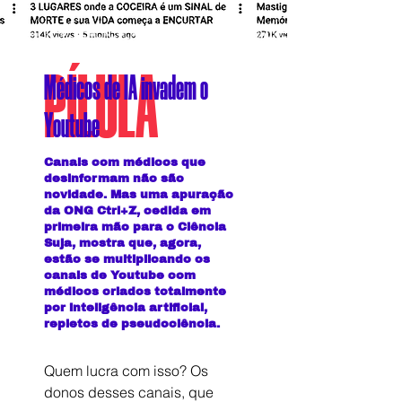
PÍLULA
Médicos de IA invadem o
Youtube
Canais com médicos que
desinformam não são
novidade. Mas uma apuração
da ONG Ctrl+Z, cedida em
primeira mão para o Ciência
Suja, mostra que, agora,
estão se multiplicando os
canais de Youtube com
médicos criados totalmente
por inteligência artificial,
repletos de pseudociência.
Quem lucra com isso? Os 
donos desses canais, que 