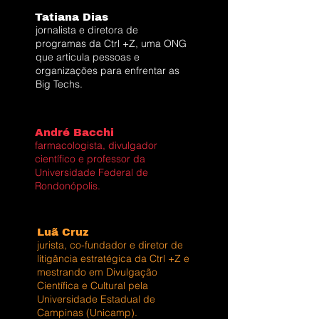
Tatiana Dias
jornalista e diretora de
programas da Ctrl +Z, uma ONG
que articula pessoas e
organizações para enfrentar as
Big Techs.
André Bacchi
farmacologista, divulgador
científico e professor da
Universidade Federal de
Rondonópolis.
Luã Cruz
jurista, co-fundador e diretor de
litigância estratégica da Ctrl +Z e
mestrando em Divulgação
Científica e Cultural pela
Universidade Estadual de
Campinas (Unicamp).