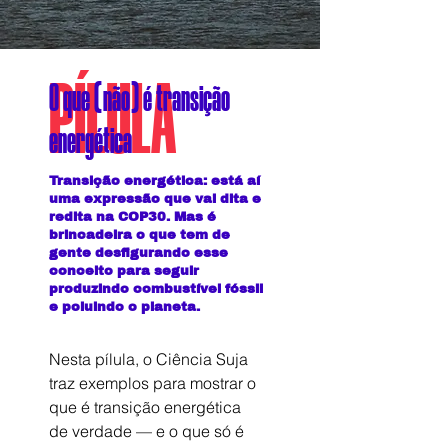
PÍLULA
O que (não) é transição
energética
Transição energética: está aí
uma expressão que vai dita e
redita na COP30. Mas é
brincadeira o que tem de
gente desfigurando esse
conceito para seguir
produzindo combustível fóssil
e poluindo o planeta.
Nesta pílula, o Ciência Suja 
traz exemplos para mostrar o 
que é transição energética 
de verdade — e o que só é 