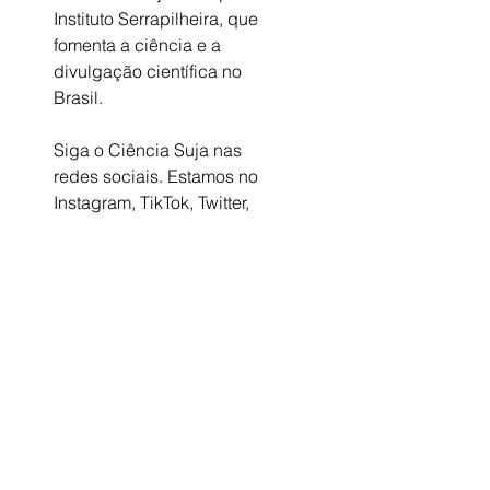
Instituto Serrapilheira, que 
fomenta a ciência e a 
divulgação científica no 
Brasil. 
Siga o Ciência Suja nas 
redes sociais. Estamos no 
Instagram, TikTok, Twitter, 
Facebook e BlueSky.
-26:14
OUVIR NO SPOTIFY
BAIXAR ROTEIRO