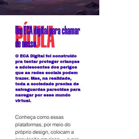
PÍLULA
Um ECA digital para chamar
de nosso
O ECA Digital foi construído
pra tentar proteger crianças
e adolescentes dos perigos
que as redes sociais podem
trazer. Mas, na realidade,
toda a sociedade precisa de
salvaguardas parecidas para
navegar por esse mundo
virtual.
Conheça como essas 
plataformas, por meio do 
próprio design, colocam a 