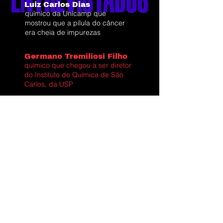
Luiz Carlos Dias
químico da Unicamp que
mostrou que a pílula do câncer
era cheia de impurezas
Germano Tremiliosi Filho
químico que chegou a ser diretor
do Instituto de Química de São
Carlos, da USP
Chiquinho
economista aposentado que
distribuiu pílulas de
fosfoetanolamina para amigos
com câncer
Marcia Dib
ex-técnica do IQSC e
observadora da distribuição da
fosfo
Renato Meneguelo